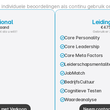
 individuele beoordelingen als continu gebruik 
ional
Leidi
maand
€475
 als u wilt!
Gebruik er 
Core Personality
Core Leadership
Core Meta Factors
Leiderschapsmentalite
JobMatch
BedrijfsCultuur
Cognitieve Testen
Waardeanalyse
 met Verkoop
Neem contac