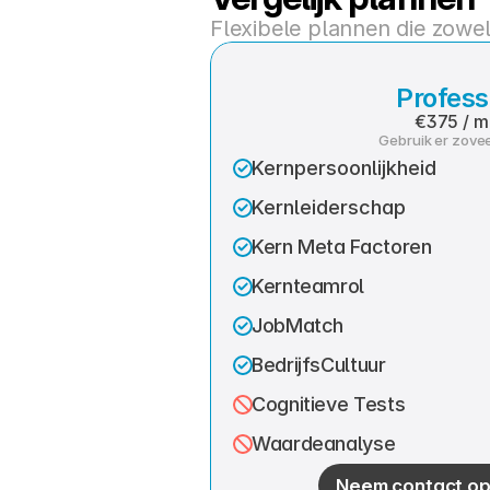
Flexibele plannen die zowel
Profess
€375 / 
Gebruik er zoveel
Kernpersoonlijkheid
Kernleiderschap
Kern Meta Factoren
Kernteamrol
JobMatch
BedrijfsCultuur
Cognitieve Tests
Waardeanalyse
Neem contact op