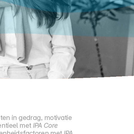
en in gedrag, motivatie 
ntieel met 
IPA Core 
kenheidsfactoren met 
IPA 