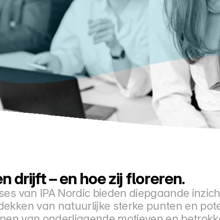
drijft – en hoe zij floreren.
ses van IPA Nordic bieden diepgaande inzicht
ekken van natuurlijke sterke punten en pote
ennen van onderliggende motieven en betrok