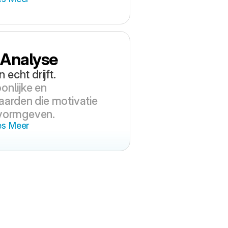
 Analyse
echt drijft.
onlijke en 
arden die motivatie 
 vormgeven.
es Meer