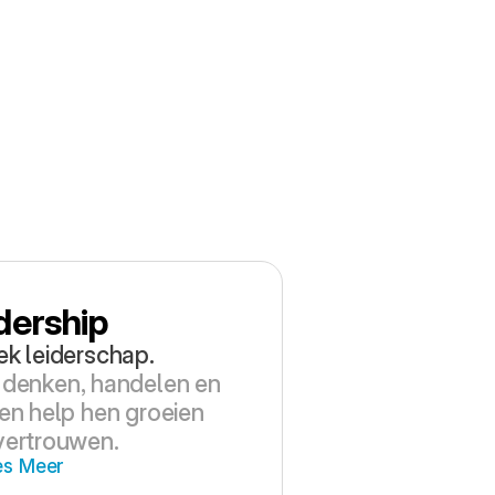
dership
ek leiderschap.
 denken, handelen en 
en help hen groeien 
vertrouwen.
es Meer