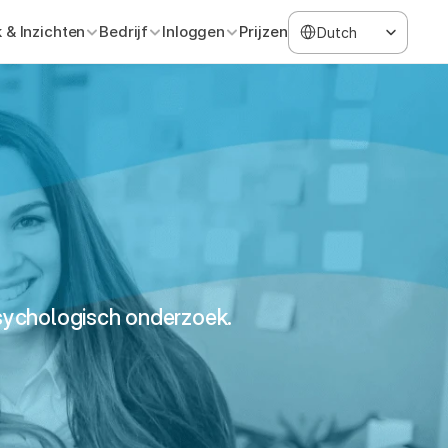
Select Language
 & Inzichten
Bedrijf
Inloggen
Prijzen
Dutch
sychologisch onderzoek.