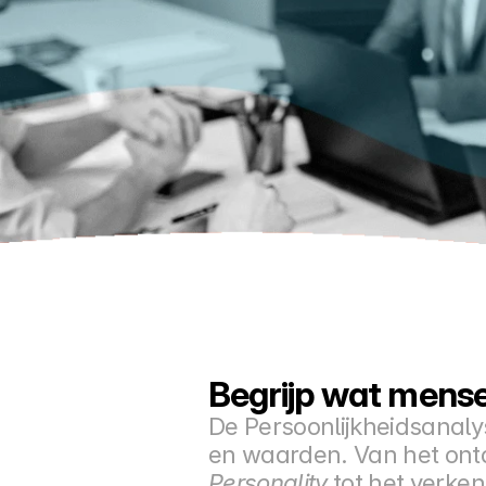
Begrijp wat mensen 
De Persoonlijkheidsanaly
en waarden. Van het ontd
Personality
 tot het verk