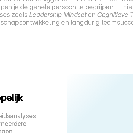
lpen je de gehele persoon te begrijpen — nie
es zoals 
Leadership Mindset
 en 
Cognitieve 
erschapsontwikkeling en langdurig teamsucc
elijk 
eidsanalyses 
 meerdere 
egen 