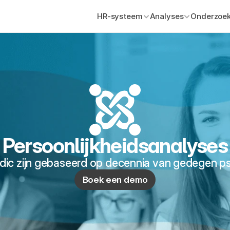
HR-systeem
Analyses
Onderzoek
Persoonlijkheidsanalyses
rdic zijn gebaseerd op decennia van gedegen p
Boek een demo