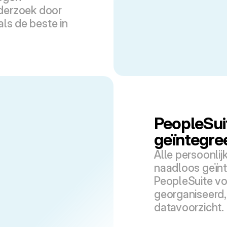
erzoek door 
ls de beste in 
PeopleSuit
geïntegre
Alle persoonlij
naadloos geïnte
PeopleSuite vo
georganiseerd, 
datavoorzicht.