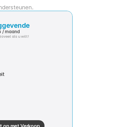
ondersteunen.
nggevende
 / maand
zoveel als u wilt!
it
t op met Verkoop