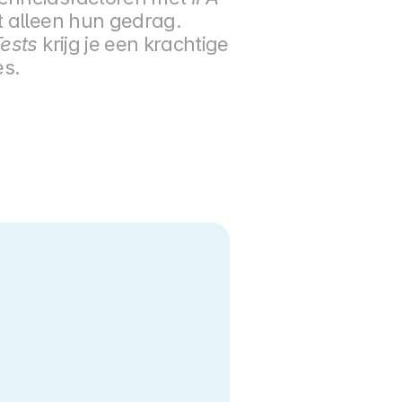
t alleen hun gedrag. 
Tests
 krijg je een krachtige 
es.