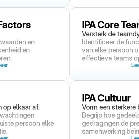
Factors
IPA Core Tea
Versterk de teamd
 waarden en 
Identificeer de func
enheid en 
van elke persoon o
ren.
effectieve teams o
eer
Le
IPA Cultuur
op elkaar af.
Vorm een sterkere b
rwachtingen 
Begrijp hoe gedeel
juiste persoon elke 
gedragingen de pres
ie.
samenwerking beïn
eer
Le