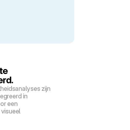
e 
erd.
kheidsanalyses zijn 
greerd in 
or een 
visueel 