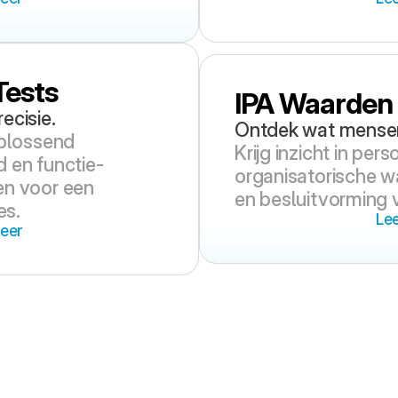
Tests
IPA Waarden
ecisie.
Ontdek wat mensen 
lossend 
Krijg inzicht in perso
 en functie-
organisatorische wa
n voor een 
en besluitvorming
es.
Le
eer