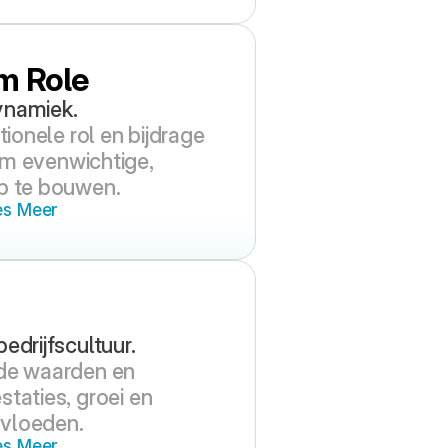
m Role
ynamiek.
tionele rol en bijdrage 
m evenwichtige, 
p te bouwen.
es Meer
edrijfscultuur.
de waarden en 
taties, groei en 
vloeden.
es Meer