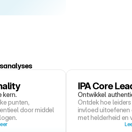
idsanalyses
ality
IPA Core Lea
e kern.
Ontwikkel authenti
ke punten, 
Ontdek hoe leiders
entieel door middel 
invloed uitoefenen 
logen.
met helderheid en 
eer
Le