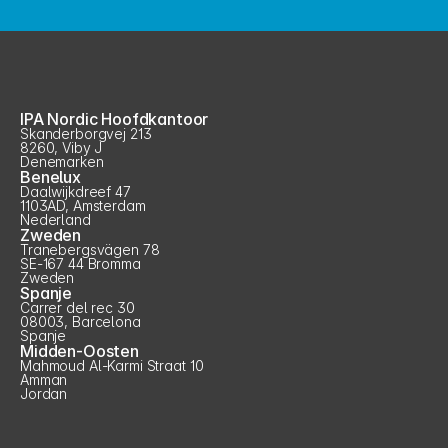
IPA Nordic Hoofdkantoor
Skanderborgvej 213
8260, Viby J
Denemarken
Benelux
Daalwijkdreef 47
1103AD, Amsterdam
Nederland
Zweden
Tranebergsvägen 78
SE-167 44 Bromma
Zweden
Spanje
Carrer del rec 30
08003, Barcelona
Spanje
Midden-Oosten
Mahmoud Al-Karmi Straat 10
Amman
Jordan