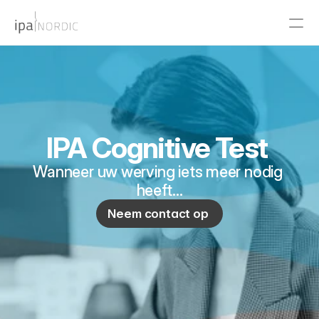
PRODUCT
Design
IPA Cognitive Test 
Content
Wanneer uw werving iets meer nodig 
Publish
heeft…
Neem contact op 
RESOURCES
Blog
Careers