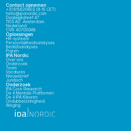
Contact opnemen
+31 615620603 (9-15 CET)
hello@ipanordic.com
Daalwijjkdreef 47
1103 AD  Amsterdam
Nederland
CVR: 40700048
Oplossingen
HR-systeem
Persoonlijkheidsanalyses
Bedrijfsanalyses
Prijzen
IPA Nordic
Over ons
Onderzoek
Team
Vacatures
Nieuwsbrief
Juridisch
Onderzoek
IPA Core Research
De 4 Mentale Platformen
De 4 IPA Kleuren
Ondubbelzinnigheid
Weging