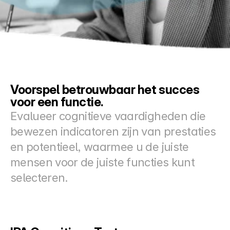
Docs
About
COMMUNITY
Voorspel betrouwbaar het succes 
Join
voor een functie.
Evalueer cognitieve vaardigheden die 
Events
bewezen indicatoren zijn van prestaties 
en potentieel, waarmee u de juiste 
Experts
mensen voor de juiste functies kunt 
Prijzen
selecteren.
Select Language
Dutch