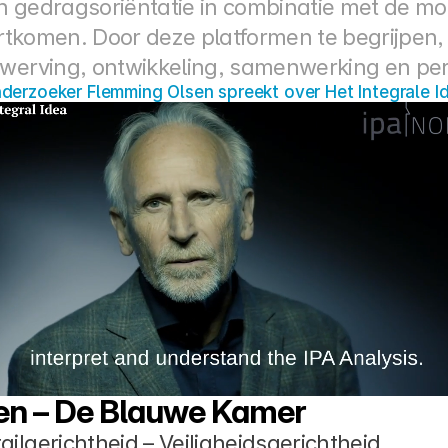
 gedragsoriëntatie in combinatie met de moti
oortkomen. Door deze platformen te begrijpen
 werving, ontwikkeling, samenwerking en pers
derzoeker Flemming Olsen spreekt over Het Integrale I
en – De Blauwe Kamer
ilgerichtheid – Veiligheidsgerichtheid