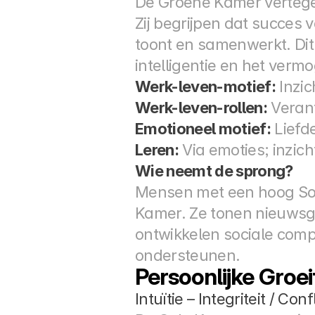
De Groene Kamer vertegenw
Zij begrijpen dat succes 
toont en samenwerkt. Dit
intelligentie en het verm
Werk-leven-motief:
 Inzi
Werk-leven-rollen:
 Veran
Emotioneel motief:
 Liefd
Leren:
 Via emoties; inzic
Wie neemt de sprong?
Mensen met een hoog Soci
Kamer. Ze tonen nieuwsgi
ontwikkelen sociale compe
ondersteunen.
Persoonlijke Groe
Intuïtie – Integriteit / Con