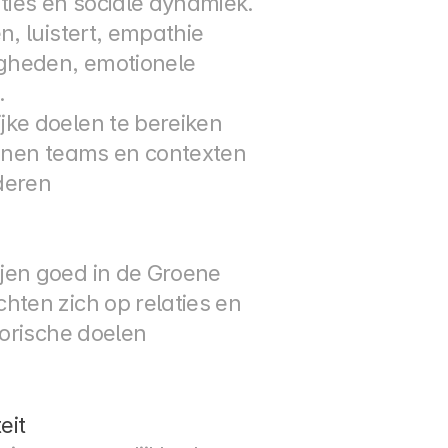
ies en sociale dynamiek. 
, luistert, empathie 
gheden, emotionele 
.
jke doelen te bereiken
innen teams en contexten
nderen
en goed in de Groene 
ten zich op relaties en 
orische doelen 
eit