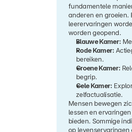
fundamentele manier
anderen en groeien. E
leerervaringen worde
worden geopend.
Blauwe Kamer:
 Me
Rode Kamer:
 Acti
bereiken.
Groene Kamer:
 Re
begrip.
Gele Kamer:
 Explo
zelfactualisatie.
Mensen bewegen zich
lessen en ervaringen 
bieden. Sommige indi
op levenservaringen 