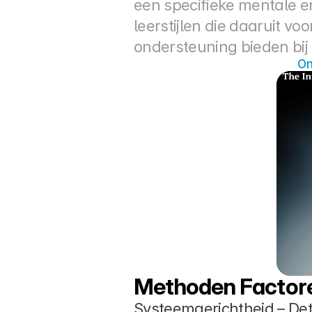
een specifieke mentale en
leerstijlen die daaruit v
ondersteuning bieden bij
On
Methoden Factor
Systeemgerichtheid – Deta