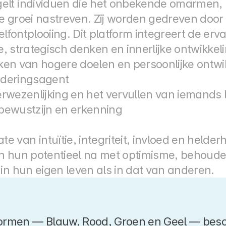
elt individuen die het onbekende omarmen, 
e groei nastreven. Zij worden gedreven door 
elfontplooiing. Dit platform integreert de erv
ie, strategisch denken en innerlijke ontwikkel
iken van hogere doelen en persoonlijke ontwi
nderingsagent
erwezenlijking en het vervullen van iemands
lfbewustzijn en erkenning
an intuïtie, integriteit, invloed en helderhe
 hun potentieel na met optimisme, behouden p
in hun eigen leven als in dat van anderen.
formen — Blauw, Rood, Groen en Geel — besch