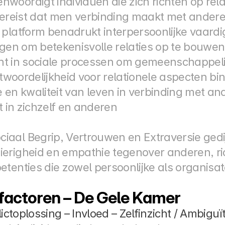
oordigt individuen die zich richten op relat
vereist dat men verbinding maakt met anderen
 platform benadrukt interpersoonlijke vaardi
ogen om betekenisvolle relaties op te bouwen
cht in sociale processen om gemeenschappeli
twoordelijkheid voor relationele aspecten b
e en kwaliteit van leven in verbinding met a
ht in zichzelf en anderen
aal Begrip, Vertrouwen en Extraversie gedij
erigheid en empathie tegenover anderen, rich
tenties die zowel persoonlijke als organisat
ifactoren – De Gele Kamer
flictoplossing – Invloed – Zelfinzicht / Ambiguït