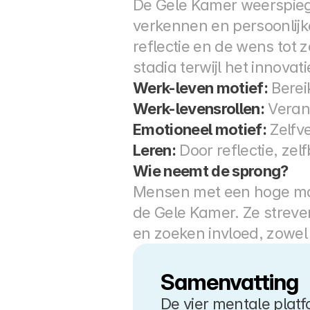
De Gele Kamer weerspieg
verkennen en persoonlijk
reflectie en de wens tot z
stadia terwijl het innovat
Werk-leven motief:
 Bere
Werk-levensrollen:
 Vera
Emotioneel motief:
 Zelfv
Leren:
 Door reflectie, ze
Wie neemt de sprong?
Mensen met een hoge mate v
de Gele Kamer. Ze streven
en zoeken invloed, zowel 
Samenvatting
De vier mentale plat