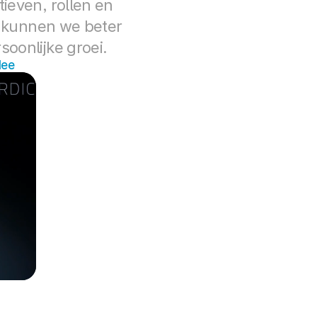
even, rollen en 
, kunnen we beter 
oonlijke groei.
dee