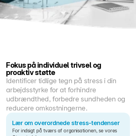
Docs
About
COMMUNITY
Join
Fokus på individuel trivsel og 
Events
proaktiv støtte
Identificer tidlige tegn på stress i din 
Experts
arbejdsstyrke for at forhindre 
udbrændthed, forbedre sundheden og 
Priser
Select Language
reducere omkostningerne.
Danish
Lær om overordnede stress-tendenser
For indsigt på tværs af organisationen, se vores 