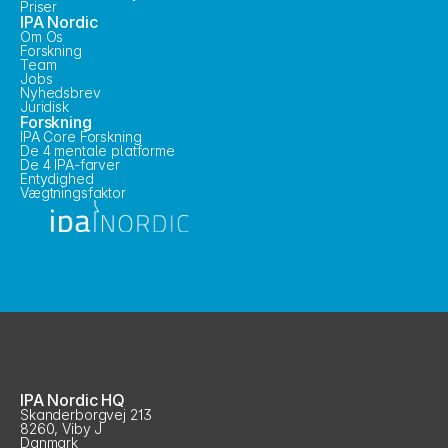
Priser
IPA Nordic
Om Os
Forskning
Team
Jobs
Nyhedsbrev
Juridisk
Forskning
IPA Core Forskning
De 4 mentale platforme
De 4 IPA-farver
Entydighed
Vægtningsfaktor
IPA Nordic HQ
Skanderborgvej 213
8260, Viby J
Danmark