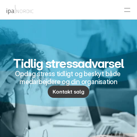
PRODUCT
Design
Tidlig stressadvarsel
Content
Opdag stress tidligt og beskyt både 
Publish
medarbejdere og din organisation
Kontakt salg
RESOURCES
Blog
Careers