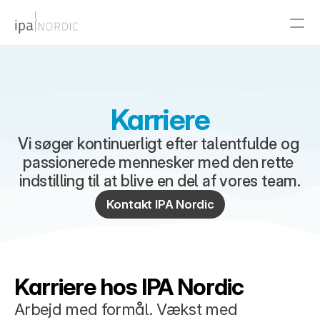
PRODUCT
Design
Karriere
Content
Vi søger kontinuerligt efter talentfulde og 
passionerede mennesker med den rette 
indstilling til at blive en del af vores team.
Publish
Kontakt IPA Nordic
RESOURCES
Blog
Karriere hos IPA Nordic
Careers
Arbejd med formål. Vækst med 