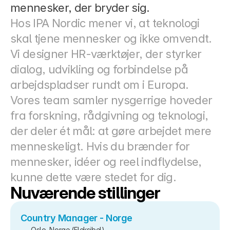
mennesker, der bryder sig.
Docs
Hos IPA Nordic mener vi, at teknologi 
skal tjene mennesker og ikke omvendt. 
About
Vi designer HR-værktøjer, der styrker 
dialog, udvikling og forbindelse på 
COMMUNITY
arbejdspladser rundt om i Europa.
Join
Vores team samler nysgerrige hoveder 
fra forskning, rådgivning og teknologi, 
Events
der deler ét mål: at gøre arbejdet mere 
menneskeligt. Hvis du brænder for 
Experts
mennesker, idéer og reel indflydelse, 
Priser
kunne dette være stedet for dig.
Select Language
Danish
Nuværende stillinger
Country Manager - Norge
Oslo, Norge (Fleksibel)