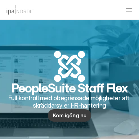
PRODUCT
Design
Content
Publish
PeopleSuite Staff Flex
Full kontroll med obegränsade möjligheter att 
RESOURCES
skräddarsy er HR-hantering
Blog
Kom igång nu
Careers