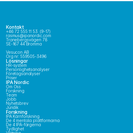
Kontakt
+46 72 555 11 53  (9-17)
rasmus@ipanordic.com
Tranebergsvägen 78
SE-167 44 Bromma
Vesucon AB
Org nr: 559505-3496
Lösningar
HR-system
Personlighetsanalyser
Företagsanalyser
Priser
IPA Nordic
Om Oss
Forskning
Team
Jobb
Nyhetsbrev
Juridik
Forskning
IPA Kärnforskning
De 4 mentala plattformarna
De 4 IPA-färgerna
Tydlighet
Viktning