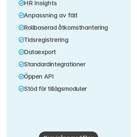
HR Insights
Anpassning av fält
Rollbaserad åtkomsthantering
Tidsregistrering
Dataexport
Standardintegrationer
Öppen API
Stöd för tillägsmoduler