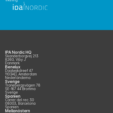
IPA Nordic HQ
Skanderborgvej 213
8260, Viby J
Danmark
Benelux
Daalwijkdreef 47
1103AD, Amsterdam
Nederländerna
Sverige
Tranebergsvägen 78
SE-167 44 Bromma
Sverige
Spanien
Carrer del rec 30
08003, Barcelona
Spanien
Mellanöstern