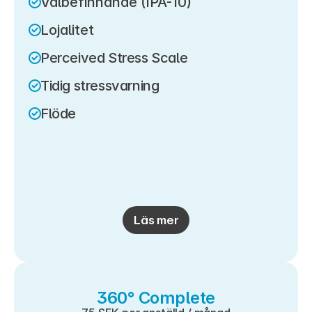
Välbefinnande (IPA-10)
Lojalitet
Perceived Stress Scale
Tidig stressvarning
Flöde
Läs mer
360° Complete