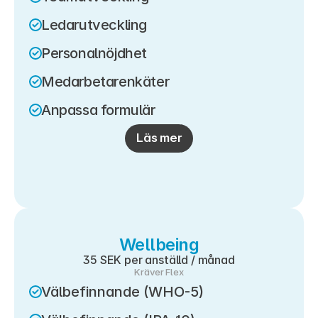
Ledarutveckling
Personalnöjdhet
Medarbetarenkäter
Anpassa formulär
Läs mer
Wellbeing
35 SEK per anställd / månad
Kräver Flex
Välbefinnande (WHO-5)