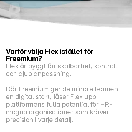
Docs
About
COMMUNITY
Varför välja Flex istället för 
Join
Freemium?
Flex är byggt för skalbarhet, kontroll 
Events
och djup anpassning. 
Experts
Där Freemium ger de mindre teamen 
en digital start, låser Flex upp 
Priser
Select Language
plattformens fulla potential för HR-
Swedish
mogna organisationer som kräver 
precision i varje detalj.