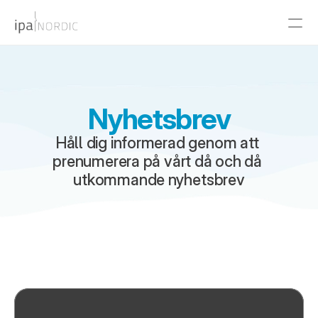
PRODUCT
Design
Nyhetsbrev
Content
Håll dig informerad genom att 
prenumerera på vårt då och då 
utkommande nyhetsbrev
Publish
RESOURCES
Blog
Careers