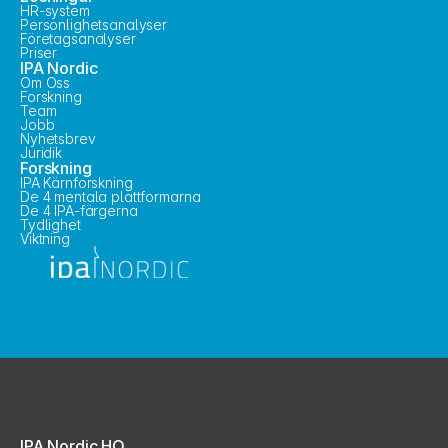
HR-system
Personlighetsanalyser
Företagsanalyser
Priser
IPA Nordic
Om Oss
Forskning
Team
Jobb
Nyhetsbrev
Juridik
Forskning
IPA Kärnforskning
De 4 mentala plattformarna
De 4 IPA-färgerna
Tydlighet
Viktning
IPA Nordic HQ