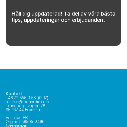
Docs
Håll dig uppdaterad! Ta del av våra bästa 
tips, uppdateringar och erbjudanden.
About
COMMUNITY
Join
Events
Experts
Priser
Kontakt
Select Language
+46 72 555 11 53  (9-17)
Swedish
rasmus@ipanordic.com
Tranebergsvägen 78
SE-167 44 Bromma
Vesucon AB
Org nr: 559505-3496
Lösningar