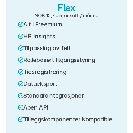
Flex
NOK 15,- per ansatt / måned
Alt i Freemium
HR Insights
Tilpassing av felt
Rollebasert tilgangsstyring
Tidsregistrering
Dataeksport
Standardintegrasjoner
Åpen API
Tilleggskomponenter Kompatible