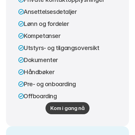
Ansettelsesdetaljer
Lønn og fordeler
Kompetanser
Utstyrs- og tilgangsoversikt
Dokumenter
Håndbøker
Pre- og onboarding
Offboarding
Kom i gang nå