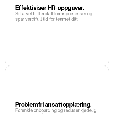
Effektiviser HR-oppgaver.
Si farvel til flerplattformsprosesser og 
spar verdifull tid for teamet ditt.
Problemfri ansattopplæring.
Forenkle onboarding og reduser kjedelig 