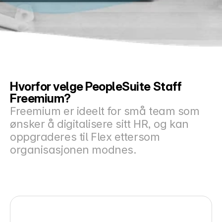
Docs
About
COMMUNITY
Hvorfor velge PeopleSuite Staff 
Join
Freemium?
Freemium er ideelt for små team som 
Events
ønsker å digitalisere sitt HR, og kan 
oppgraderes til Flex ettersom 
Experts
organisasjonen modnes.
Priser
Select Language
Norwegian