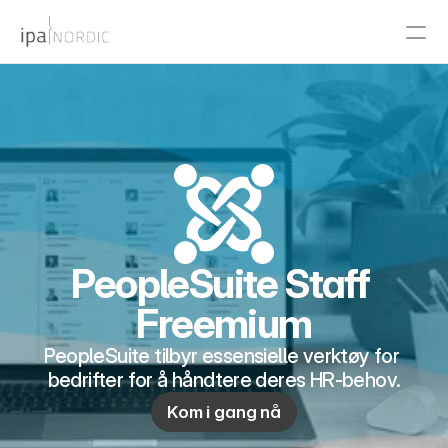
PRODUCT
Design
Content
Publish
PeopleSuite Staff 
Freemium
RESOURCES
Blog
PeopleSuite tilbyr essensielle verktøy for 
bedrifter for å håndtere deres HR-behov.
Careers
Kom i gang nå