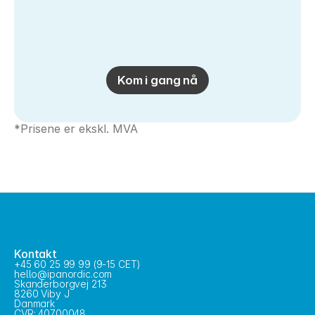
Kom i gang nå
*Prisene er ekskl. MVA
Kontakt
+45 60 25 99 99 (9-15 CET)
hello@ipanordic.com
Skanderborgvej 213
8260 Viby J
Danmark
CVR: 40700048