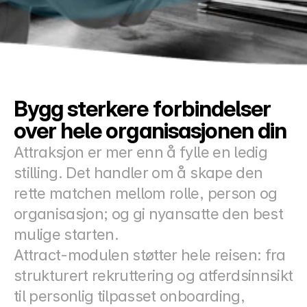
Docs
About
COMMUNITY
Bygg sterkere forbindelser 
Join
over hele organisasjonen din
Attraksjon er mer enn å fylle en ledig 
Events
stilling. Det handler om å skape den 
rette matchen mellom rolle, person og 
Experts
organisasjon; og gi nyansatte den best 
Priser
mulige starten.
Select Language
Norwegian
Attract-modulen støtter hele reisen: fra 
strukturert rekruttering og atferdsinnsikt 
til personlig tilpasset onboarding, 