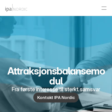
PRODUCT
Design
Content
Publish
Attraksjonsbalansemo
dul
RESOURCES
Blog
Fra første interesse til sterkt samsvar
Kontakt IPA Nordic
Careers