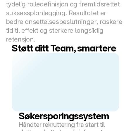
tydelig rolledefinisjon og fremtidsrettet 
suksessplanlegging. Resultatet er 
bedre ansettelsesbeslutninger, raskere 
tid til effekt og sterkere langsiktig 
retensjon.
Støtt ditt Team, smartere
Søkersporingssystem
Håndter rekruttering fra start til 