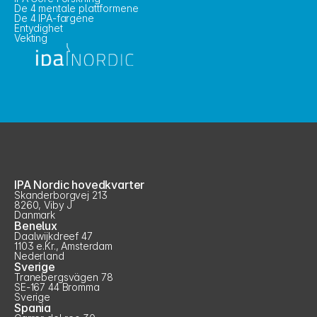
De 4 mentale plattformene
De 4 IPA-fargene
Entydighet
Vekting
IPA Nordic hovedkvarter
Skanderborgvej 213
8260, Viby J
Danmark
Benelux
Daalwijkdreef 47
1103 e.Kr., Amsterdam
Nederland
Sverige
Tranebergsvägen 78
SE-167 44 Bromma
Sverige
Spania