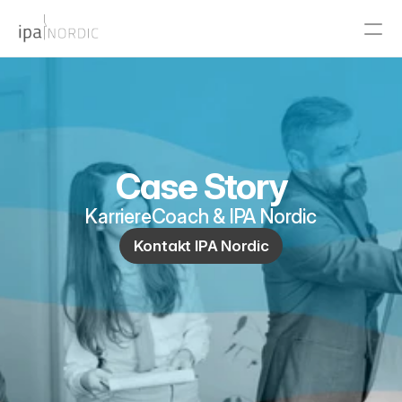
PRODUCT
Design
Case Story
Content
KarriereCoach & IPA Nordic
Publish
Kontakt IPA Nordic
RESOURCES
Blog
Careers