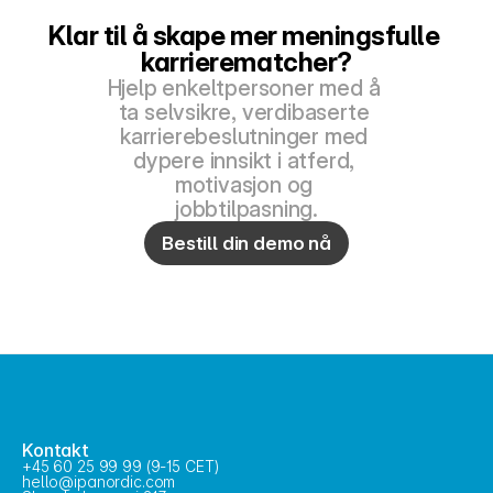
Klar til å skape mer meningsfulle 
karrierematcher?
Hjelp enkeltpersoner med å 
ta selvsikre, verdibaserte 
karrierebeslutninger med 
dypere innsikt i atferd, 
motivasjon og 
jobbtilpasning.
Bestill din demo nå
Kontakt
+45 60 25 99 99 (9-15 CET)
hello@ipanordic.com