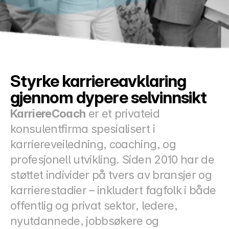
Docs
About
COMMUNITY
Styrke karriereavklaring 
Join
gjennom dypere selvinnsikt
KarriereCoach
 er et privateid 
Events
konsulentfirma spesialisert i 
karriereveiledning, coaching, og 
Experts
profesjonell utvikling. Siden 2010 har de 
Priser
støttet individer på tvers av bransjer og 
Select Language
Norwegian
karrierestadier – inkludert fagfolk i både 
offentlig og privat sektor, ledere, 
nyutdannede, jobbsøkere og 