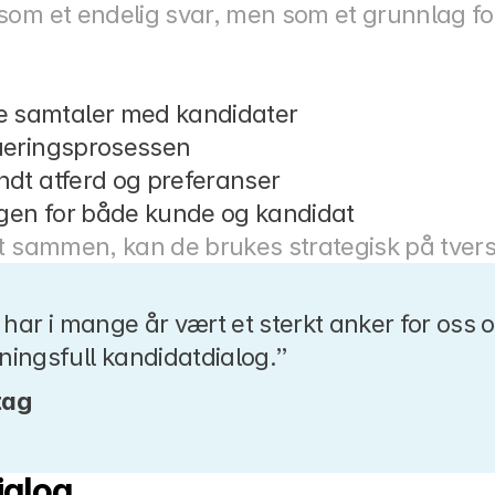
som et endelig svar, men som et grunnlag for
e samtaler med kandidater
lueringsprosessen
undt atferd og preferanser
ngen for både kunde og kandidat
t sammen, kan de brukes strategisk på tvers 
har i mange år vært et sterkt anker for oss og
ingsfull kandidatdialog.”
tag
ialog