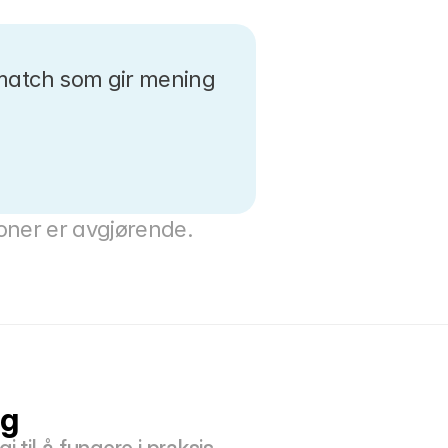
n match som gir mening 
sjoner er avgjørende.
ng