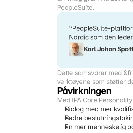
PeopleSuite.
“PeopleSuite-plattform
Nordic som den lede
Karl Johan Spot
Dette samsvarer med &frien
verktøyene som støtter d
Påvirkningen
Med IPA Core Personality
Dialog med mer kvalifi
Bedre beslutningstaki
En mer menneskelig og