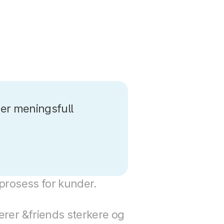
r meningsfull 
 prosess for kunder.
erer &friends sterkere og 