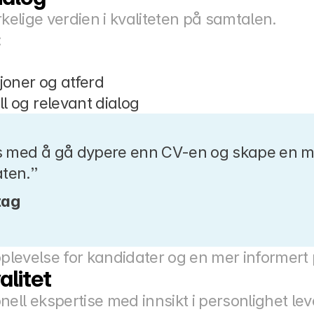
rkelige verdien i kvaliteten på samtalen.
:
joner og atferd
l og relevant dialog
s med å gå dypere enn CV-en og skape en me
ten.”
tag
opplevelse for kandidater og en mer informert
litet
ell ekspertise med innsikt i personlighet lev