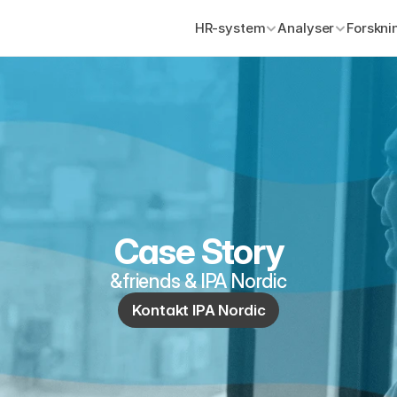
HR-system
Analyser
Forskni
Case Story
&friends & IPA Nordic
Kontakt IPA Nordic