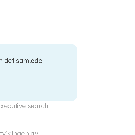
m det samlede 
 executive search-
tviklingen av 