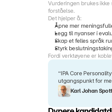
Vurderingen brukes ikke 
forståelse.
Det hjelper å:
Åpne mer meningsfull
Legg til nyanser i eva
Skap et felles språk r
Styrk beslutningstaki
Fordi verktøyene er koble
“IPA Core Personality 
utgangspunkt for men
Karl Johan Spot
Dypere kandidatd