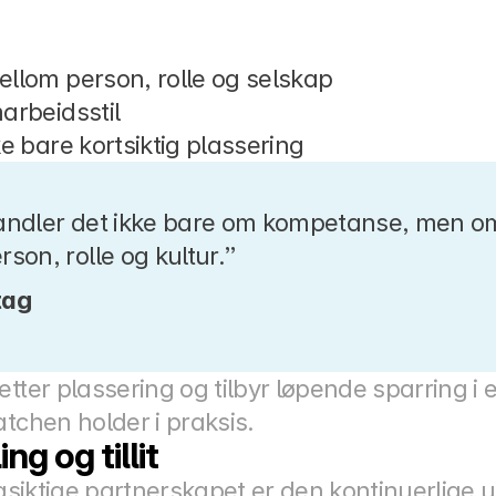
llom person, rolle og selskap
arbeidsstil
e bare kortsiktig plassering
 handler det ikke bare om kompetanse, men o
on, rolle og kultur.”
tag
etter plassering og tilbyr løpende sparring i
atchen holder i praksis.
ng og tillit
ngsiktige partnerskapet er den kontinuerlige u