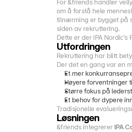
For &friends handler velly
om å forstå hele mennesk
tilnærming er bygget på s
siden av rekruttering.
Dette er der IPA Nordic’s 
Utfordringen
Rekruttering har blitt be
Der det en gang var en me
Et mer konkurransepr
Høyere forventninger t
Større fokus på lederst
Et behov for dypere inn
Tradisjonelle evalueringsm
Løsningen
&friends integrerer 
IPA C