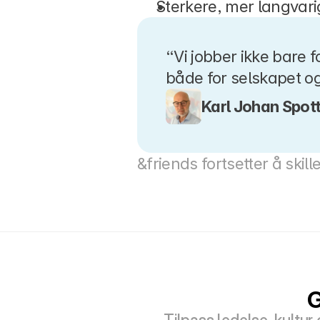
Sterkere, mer langvari
“Vi jobber ikke bare f
både for selskapet og
Karl Johan Spot
&friends fortsetter å skill
G