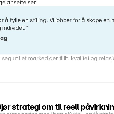
ge ansettelser
or å fylle en stilling. Vi jobber for å skape e
 individet.”
tag
e seg ut i et marked der tillit, kvalitet og rela
jør strategi om til reell påvirkni