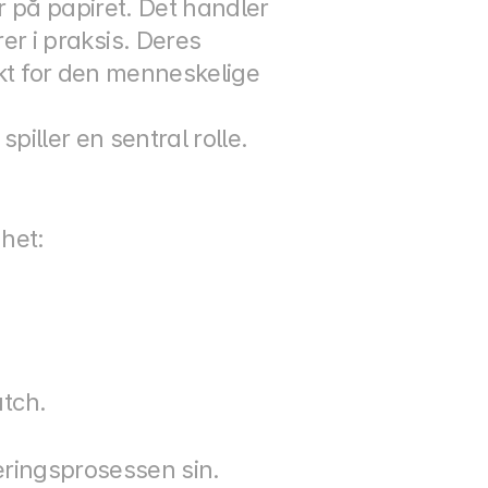
r på papiret. Det handler 
 i praksis. Deres 
kt for den menneskelige 
, spiller en sentral rolle.
ghet:
atch.
eringsprosessen sin.