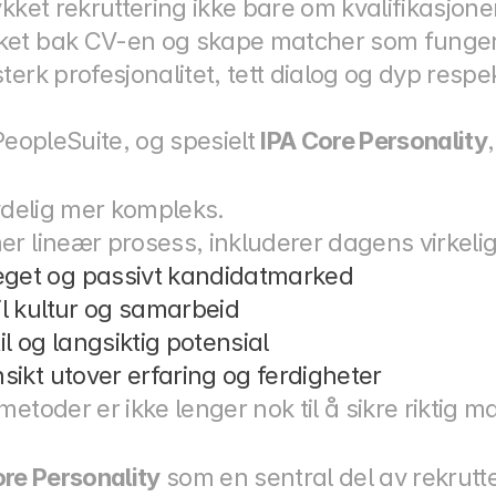
kket rekruttering ikke bare om kvalifikasjone
et bak CV-en og skape matcher som fungerer
terk profesjonalitet, tett dialog og dyp respe
PeopleSuite, og spesielt 
IPA Core Personality
tydelig mer kompleks.
r lineær prosess, inkluderer dagens virkeli
eget og passivt kandidatmarked
il kultur og samarbeid
il og langsiktig potensial
sikt utover erfaring og ferdigheter
etoder er ikke lenger nok til å sikre riktig m
ore Personality
 som en sentral del av rekrutt