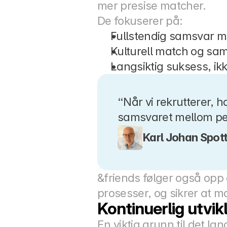
mer presise matcher.
De fokuserer på:
Fullstendig samsvar me
Kulturell match og sam
Langsiktig suksess, ikk
“Når vi rekrutterer,
samsvaret mellom pers
Karl Johan Spot
&friends følger også opp 
prosesser, og sikrer at m
Kontinuerlig utvikli
En viktig grunn til det la