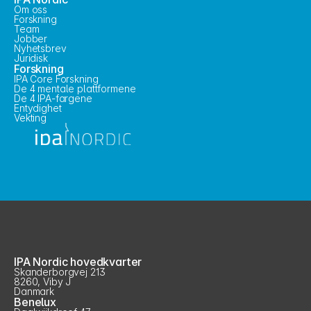
Om oss
Forskning
Team
Jobber
Nyhetsbrev
Juridisk
Forskning
IPA Core Forskning
De 4 mentale plattformene
De 4 IPA-fargene
Entydighet
Vekting
IPA Nordic hovedkvarter
Skanderborgvej 213
8260, Viby J
Danmark
Benelux