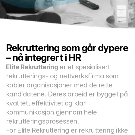
Docs
About
COMMUNITY
Rekruttering som går dypere 
Join
– nå integrert i HR
Elite Rekruttering
 er et spesialisert 
Events
rekrutterings- og nettverksfirma som 
kobler organisasjoner med de rette 
Experts
kandidatene. Deres arbeid er bygget på 
Priser
kvalitet, effektivitet og klar 
Select Language
Norwegian
kommunikasjon gjennom hele 
rekrutteringsprosessen.
For Elite Rekruttering er rekruttering ikke 