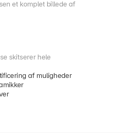
n et komplet billede af 
e skitserer hele 
tificering af muligheder
namikker
iver