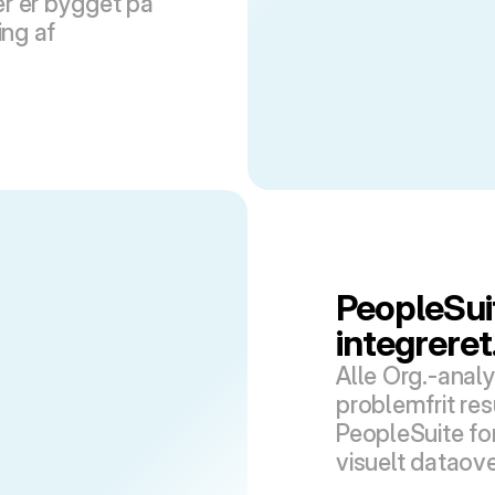
r er bygget på 
ng af 
PeopleSuit
integreret
Alle Org.-analy
problemfrit resu
PeopleSuite for
visuelt dataove