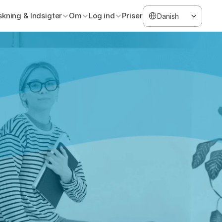
Select Language
skning & Indsigter
Om
Log ind
Priser
Danish