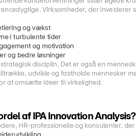
ftende kundeforventninger stiller øgede krav 
rencedygtige. Virksomheder, der investerer str
tiering og vækst
ne i turbulente tider
gagement og motivation
er og bedre løsninger
 strategisk disciplin. Det er også en mennesk
 tiltrække, udvikle og fastholde mennesker 
or at omsætte ideer til virkelighed.
rdel af IPA Innovation Analysis?
ledere, HR-professionelle og konsulenter, de
jderudvikling