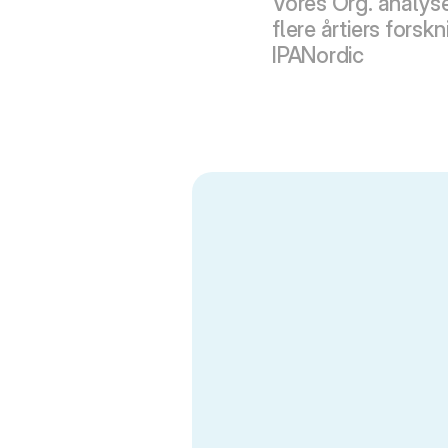
Vores Org. analyse
flere årtiers forskni
IPANordic