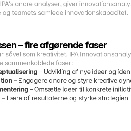
A's andre analyser, giver innovationsanalyse
le og teamets samlede innovationskapacitet.
sen – fire afgørende faser
r såvel som kreativitet. IPA Innovationsanalys
ire sammenkoblede faser:
eptualisering
 – Udvikling af nye ideer og iden
tion
 – Engagere andre og styre kreative dy
mentering
 – Omsætte ideer til konkrete initiat
g
 – Lære af resultaterne og styrke strategien