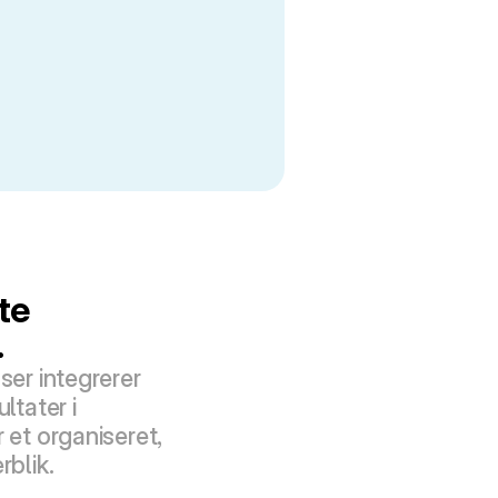
e 
.
ser integrerer 
ltater i 
 et organiseret, 
rblik.