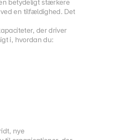
en betydeligt stærkere 
ed en tilfældighed. Det 
paciteter, der driver 
gt i, hvordan du:
dt, nye 