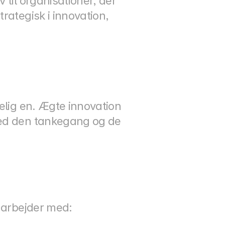
til organisationer, der 
ategisk i innovation, 
elig en. Ægte innovation 
med den tankegang og de 
r arbejder med: