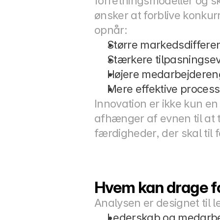
forretningsmodeller og ski
ønsker at forblive konkur
opnår:
Større markedsdifferen
Stærkere tilpasningsev
Højere medarbejderen
Mere effektive process
Innovation er ikke kun en
afhænger af evnen til at
færdigheder, der skal til f
Hvem kan drage fo
Analysen er designet til 
Lederskab og medarbe