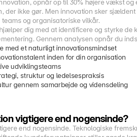
nnovation, opnår op til 30% højere vækst og 
der ikke gør. Men innovation sker sjældent v
 teams og organisatoriske vilkår.
jælper dig med at identificere og styrke de ka
plementering. Gennem analysen opnår du indsi
e med et naturligt innovationsmindset
nnovationstalent inden for din organisation
ive udviklingsteams
trategi, struktur og ledelsespraksis
kultur gennem samarbejde og vidensdeling
tion vigtigere end nogensinde?
igere end nogensinde. Teknologiske fremskri