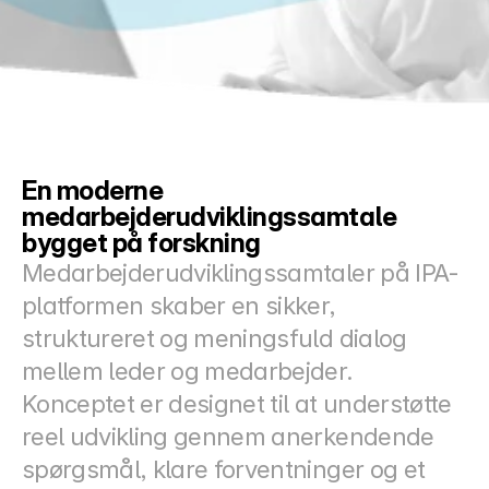
Docs
About
COMMUNITY
En moderne 
Join
medarbejderudviklingssamtale 
bygget på forskning
Events
Medarbejderudviklingssamtaler på IPA-
platformen skaber en sikker, 
Experts
struktureret og meningsfuld dialog 
Priser
mellem leder og medarbejder. 
Select Language
Danish
Konceptet er designet til at understøtte 
reel udvikling gennem anerkendende 
spørgsmål, klare forventninger og et 