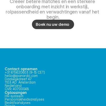
Creëer betere matches en een sterkere 
onboarding met inzicht in werkstijl, 
rolpassendheid en verwachtingen vanaf het 
begin.
Boek nu uw demo 
Contact opnemen
+31 615620603 (9-15 CET)
hello@ipanordic.com
Daalwijjkdreef 47
1103 AD  Amsterdam
Nederland
CVR: 40700048
Oplossingen
HR-systeem
Persoonlijkheidsanalyses
Bedrijfsanalyses
Prijzen