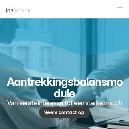
PRODUCT
Design
Content
Publish
Aantrekkingsbalansmo
dule
RESOURCES
Blog
Van eerste interesse tot een sterke match
Neem contact op 
Careers