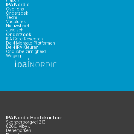
IPA Nordic
Over ons
Onderzoek
Team
Vacatures
Nieuwsbrief
Juridisch
Onderzoek
IPA Core Research
De 4 Mentale Platformen
De 4 IPA Kleuren
Ondubbelzinnigheid
Weging
IPA Nordic Hoofdkantoor
Skanderborgvej 213
8260, Viby J
Denemarken