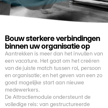
Docs
About
COMMUNITY
Bouw sterkere verbindingen 
Join
binnen uw organisatie op
Aantrekken is meer dan het invullen van 
Events
een vacature. Het gaat om het creëren 
van de juiste match tussen rol, persoon 
Experts
en organisatie; en het geven van een zo 
Prijzen
goed mogelijke start aan nieuwe 
Select Language
Dutch
medewerkers.
De Attractiemodule ondersteunt de 
volledige reis: van gestructureerde 