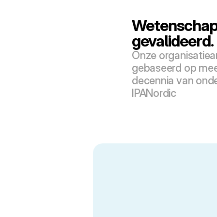
Wetenschapp
gevalideerd.
Onze organisatiean
gebaseerd op mee
decennia van onde
IPANordic