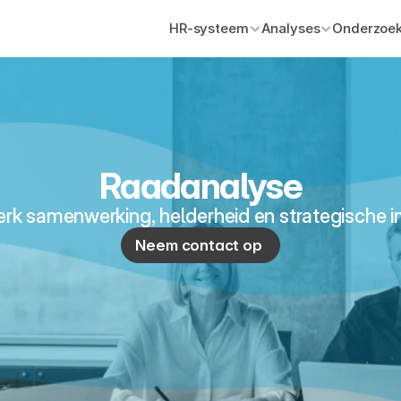
HR-systeem
Analyses
Onderzoek
Raadanalyse
erk samenwerking, helderheid en strategische 
Neem contact op 