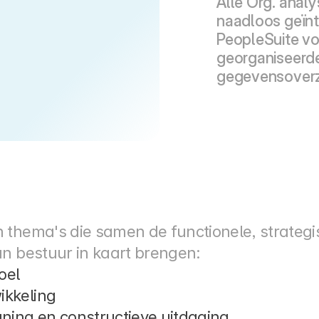
Alle Org. anal
naadloos geïnte
PeopleSuite vo
georganiseerde,
gegevensoverz
thema's die samen de functionele, strategis
an bestuur in kaart brengen:
oel
ikkeling
ning en constructieve uitdaging