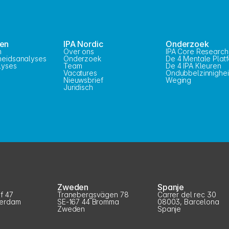
gen
IPA Nordic
Onderzoek
m
Over ons
IPA Core Research
kheidsanalyses
Onderzoek
De 4 Mentale Plat
lyses
Team
De 4 IPA Kleuren
Vacatures
Ondubbelzinnighe
Nieuwsbrief
Weging
Juridisch
Zweden
Spanje
f 47
Tranebergsvägen 78
Carrer del rec 30
terdam
SE-167 44 Bromma
08003, Barcelona
Zweden
Spanje