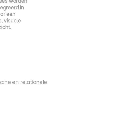
yses worden 
greerd in 
or een 
 visuele 
icht.
che en relationele 