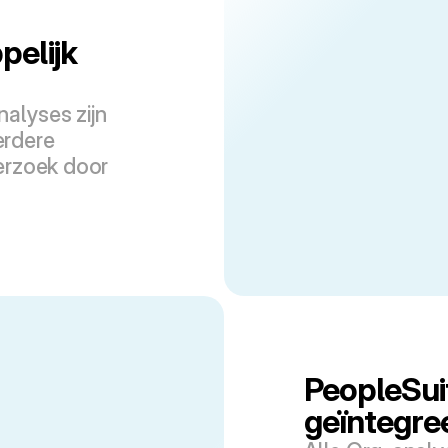
elijk 
alyses zijn 
rdere 
rzoek door 
PeopleSuit
geïntegre