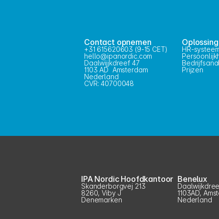
Contact opnemen
Oplossin
+31 615620603 (9-15 CET)
HR-systee
hello@ipanordic.com
Persoonlij
Daalwijjkdreef 47
Bedrijfsana
1103 AD  Amsterdam
Prijzen
Nederland
CVR: 40700048
IPA Nordic Hoofdkantoor
Benelux
Skanderborgvej 213
Daalwijkdree
8260, Viby J
1103AD, Ams
Denemarken
Nederland