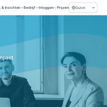
Select Language
 & Inzichten
Bedrijf
Inloggen
Prijzen
Dutch
impact