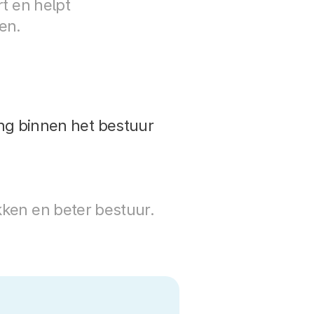
t en helpt 
en.
ng binnen het bestuur
kken en beter bestuur.