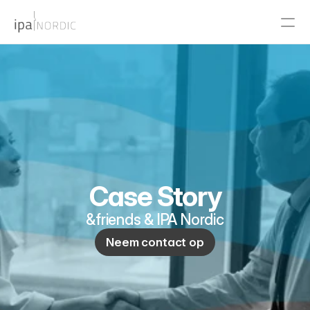
PRODUCT
Design
Content
Publish
Case Story
&friends & IPA Nordic
RESOURCES
Neem contact op
Blog
Careers