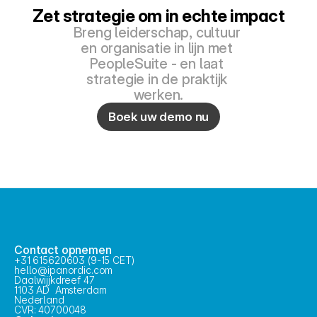
Zet strategie om in echte impact
Breng leiderschap, cultuur 
en organisatie in lijn met 
PeopleSuite - en laat 
strategie in de praktijk 
werken.
Boek uw demo nu
Contact opnemen
+31 615620603 (9-15 CET)
hello@ipanordic.com
Daalwijjkdreef 47
1103 AD  Amsterdam
Nederland
CVR: 40700048