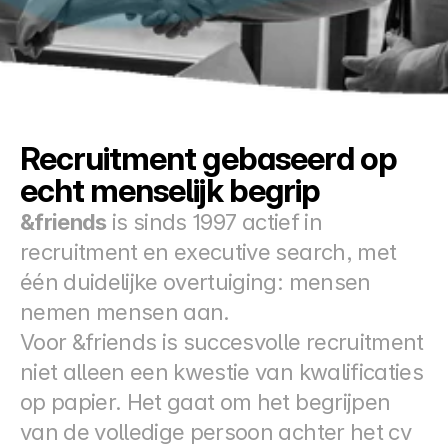
Docs
About
COMMUNITY
Recruitment gebaseerd op 
Join
echt menselijk begrip
&friends
 is sinds 1997 actief in 
Events
recruitment en executive search, met 
één duidelijke overtuiging: mensen 
Experts
nemen mensen aan.
Prijzen
Voor &friends is succesvolle recruitment 
Select Language
Dutch
niet alleen een kwestie van kwalificaties 
op papier. Het gaat om het begrijpen 
van de volledige persoon achter het cv 