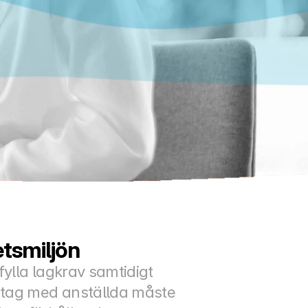
etsmiljön
ylla lagkrav samtidigt 
etag med anställda måste 