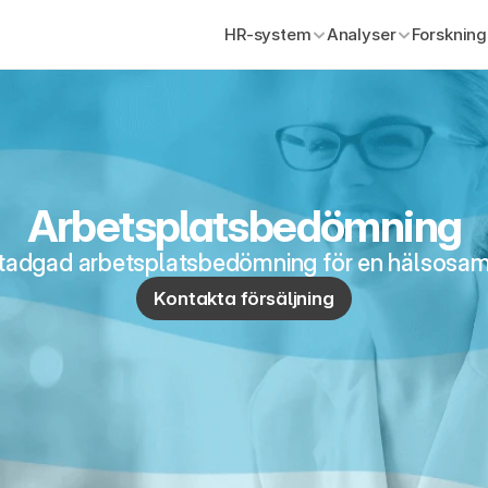
HR-system
Analyser
Forskning
Arbetsplatsbedömning
gstadgad arbetsplatsbedömning för en hälsosam
Kontakta försäljning