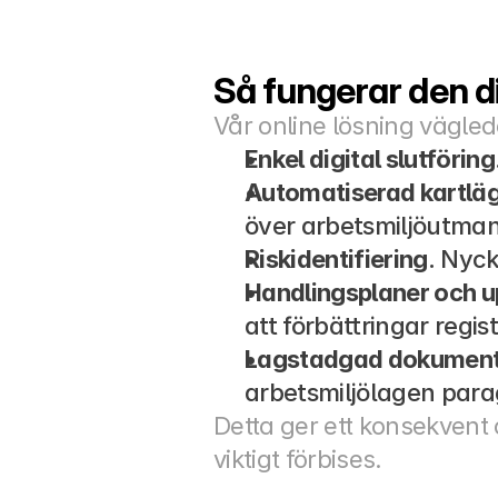
Så fungerar den d
Vår online lösning vägle
Enkel digital slutföring
Automatiserad kartlä
över arbetsmiljöutman
Riskidentifiering
. Nyck
Handlingsplaner och u
att förbättringar regi
Lagstadgad dokument
arbetsmiljölagen parag
Detta ger ett konsekvent 
viktigt förbises.