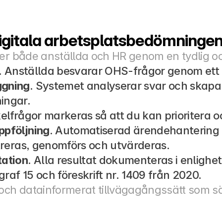
igitala arbetsplatsbedömninge
der både anställda och HR genom en tydlig o
. Anställda besvarar OHS-frågor genom ett in
ggning
. Systemet analyserar svar och skapar
ingar.
elfrågor markeras så att du kan prioritera 
ppföljning
. Automatiserad ärendehantering hjä
streras, genomförs och utvärderas.
ation
. Alla resultat dokumenteras i enligh
raf 15 och föreskrift nr. 1409 från 2020.
och datainformerat tillvägagångssätt som säk