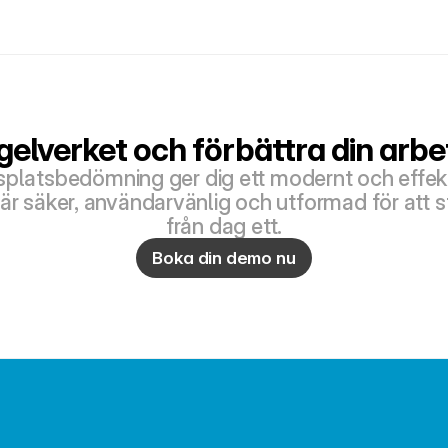
egelverket och förbättra din arbe
tsplatsbedömning ger dig ett modernt och effekti
är säker, användarvänlig och utformad för att st
från dag ett.
Boka din demo nu