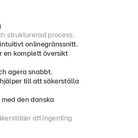
n
ch strukturerad process.
tuitivt onlinegränssnitt.
 en komplett översikt 
och agera snabbt.
lper till att säkerställa 
et med den danska 
erställer att ingenting 