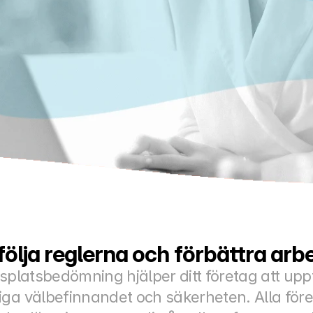
 följa reglerna och förbättra arb
tsplatsbedömning hjälper ditt företag att uppf
iga välbefinnandet och säkerheten. Alla för