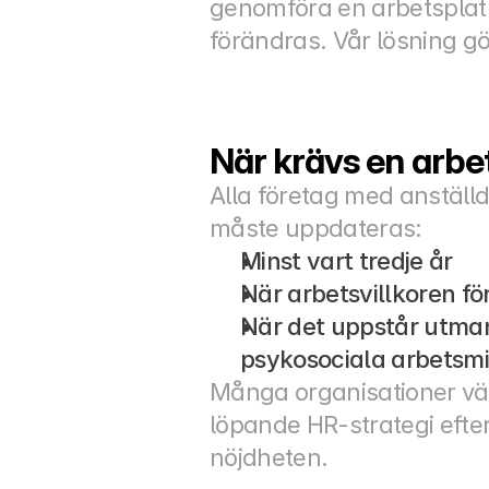
genomföra en arbetsplats
förändras. Vår lösning gö
När krävs en arb
Alla företag med anställ
måste uppdateras:
Minst vart tredje år
När arbetsvillkoren fö
När det uppstår utmani
psykosociala arbetsmi
Många organisationer väl
löpande HR-strategi efter
nöjdheten.