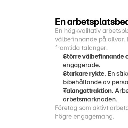
En arbetsplatsbe
En högkvalitativ arbetspl
välbefinnande på allvar.
framtida talanger.
Större välbefinnande o
engagerade.
Starkare rykte
. En säk
bibehållande av perso
Talangattraktion
. Arb
arbetsmarknaden.
Företag som aktivt arbeta
högre engagemang.