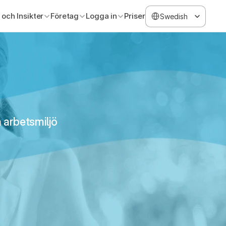
Select Language
 och Insikter
Företag
Logga in
Priser
Swedish
 arbetsmiljö