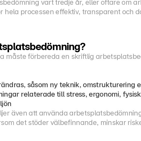
bedömning vart tredje år, eller oftare om ar
r hela processen effektiv, transparent och d
etsplatsbedömning?
da måste förbereda en skriftlig arbetsplats
rändras, såsom ny teknik, omstrukturering ell
ngar relaterade till stress, ergonomi, fysisk
ljön
jer även att använda arbetsplatsbedömninga
som det stöder välbefinnande, minskar risker