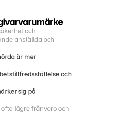
sgivarvarumärke
säkerhet och 
ande anställda och 
hörda är mer 
tstillfredsställelse och 
ärker sig på 
ofta lägre frånvaro och 