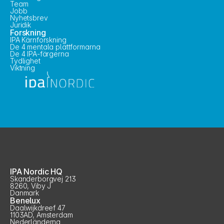
Team
Jobb
Nyhetsbrev
Juridik
Forskning
IPA Kärnforskning
De 4 mentala plattformarna
De 4 IPA-färgerna
Tydlighet
Viktning
IPA Nordic HQ
Skanderborgvej 213
8260, Viby J
Danmark
Benelux
Daalwijkdreef 47
1103AD, Amsterdam
Nederländerna