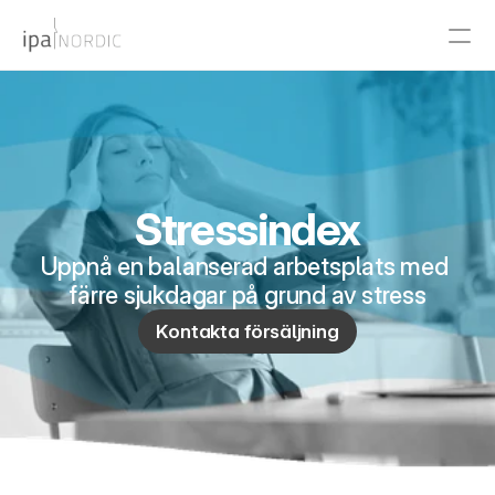
PRODUCT
Design
Stressindex
Content
Uppnå en balanserad arbetsplats med 
Publish
färre sjukdagar på grund av stress
Kontakta försäljning
RESOURCES
Blog
Careers