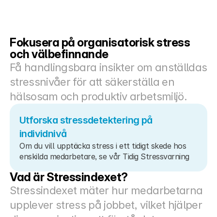
Docs
About
Fokusera på organisatorisk stress 
och välbefinnande
Få handlingsbara insikter om anställdas 
COMMUNITY
stressnivåer för att säkerställa en 
Join
hälsosam och produktiv arbetsmiljö.
Events
Utforska stressdetektering på 
individnivå
Experts
Om du vill upptäcka stress i ett tidigt skede hos 
enskilda medarbetare, se vår Tidig Stressvarning
Priser
Select Language
Swedish
Vad är Stressindexet?
Stressindexet mäter hur medarbetarna 
upplever stress på jobbet, vilket hjälper 