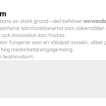
um
 bara en stark grund—det behöver 
omvandla 
nterar kärnfunktionerna som säkerställer at
ls och innovation kan frodas.
or fungerar som en väloljad maskin, vilket ge
och hög medarbetarengagemang.
 i teammotorn: