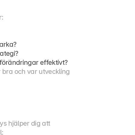
r:
tarka?
ategi?
örändringar effektivt?
 bra och var utveckling 
s hjälper dig att 
l: