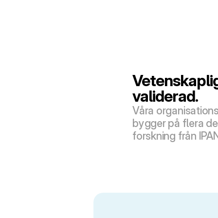
Vetenskaplig
validerad.
Våra organisations
bygger på flera de
forskning från IPA