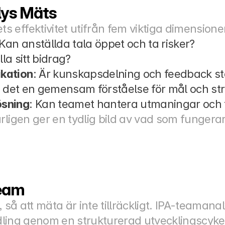
ys Mäts
effektivitet utifrån fem viktiga dimensione
 Kan anställda tala öppet och ta risker?
lla sitt bidrag?
kation
: Är kunskapsdelning och feedback s
s det en gemensam förståelse för mål och str
ösning
: Kan teamet hantera utmaningar och f
rligen ger en tydlig bild av vad som fungerar
team
 så att mäta är inte tillräckligt. IPA-teamanaly
andling genom en strukturerad utvecklingscyke