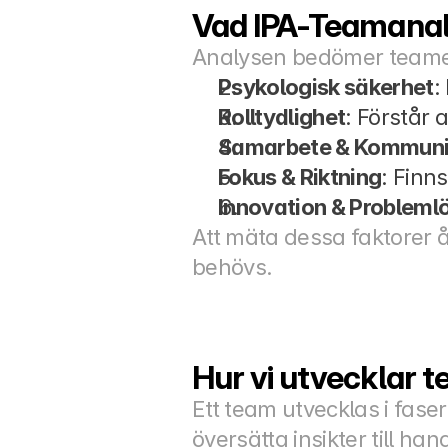
Vad IPA-Teamanal
Analysen bedömer teamets 
Psykologisk säkerhet
:
Rolltydlighet
: Förstår a
Samarbete & Kommuni
Fokus & Riktning
: Finn
Innovation & Probleml
Att mäta dessa faktorer å
behövs.
Hur vi utvecklar 
Ett team utvecklas i faser,
översätta insikter till h