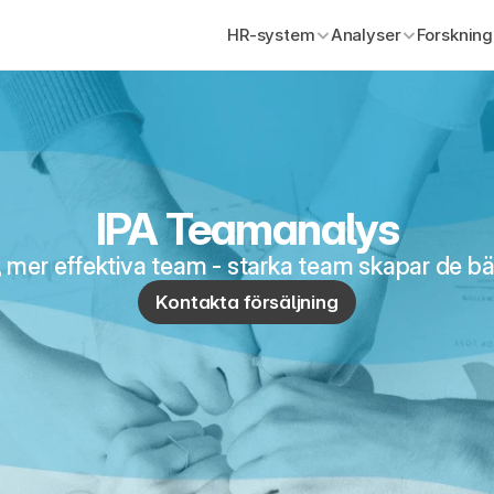
HR-system
Analyser
Forskning
IPA Teamanalys
 mer effektiva team - starka team skapar de bä
Kontakta försäljning