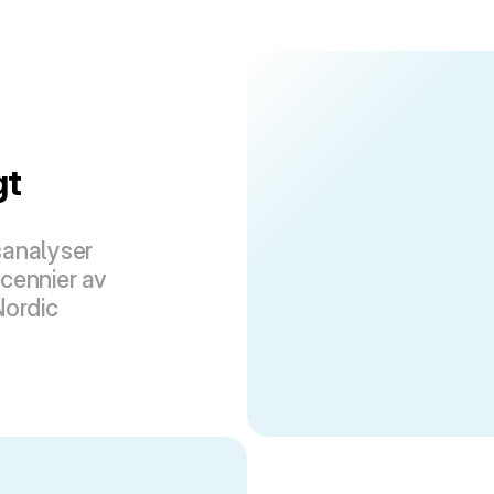
t 
analyser 
cennier av 
Nordic