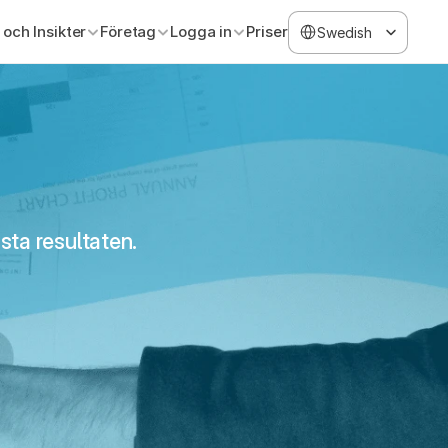
Select Language
 och Insikter
Företag
Logga in
Priser
Swedish
sta resultaten.