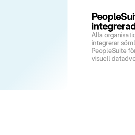
PeopleSuit
integrerad
Alla organisati
integrerar sömlö
PeopleSuite för
visuell dataöve