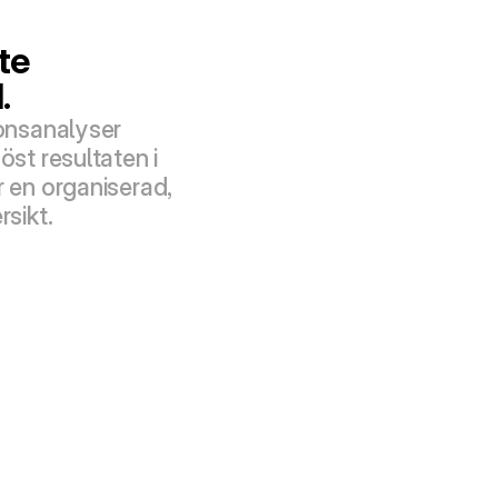
e 
.
onsanalyser 
st resultaten i 
 en organiserad, 
rsikt.