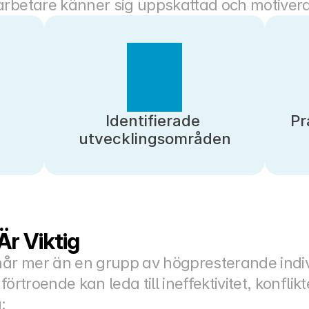
arbetare känner sig uppskattad och motiver
Identifierade 
Pr
utvecklingsområden
Är Viktig
 mer än en grupp av högpresterande individer
 förtroende kan leda till ineffektivitet, konflikte
: