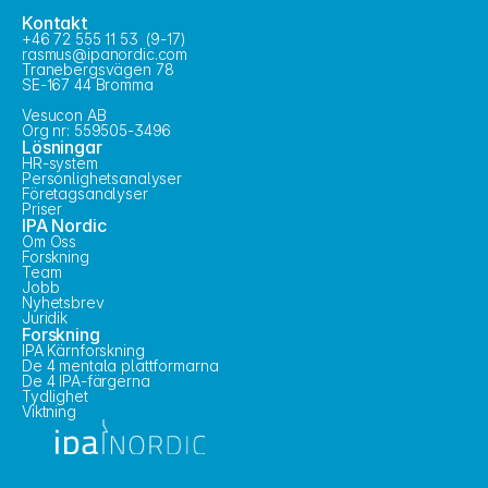
Kontakt
+46 72 555 11 53  (9-17)
rasmus@ipanordic.com
Tranebergsvägen 78
SE-167 44 Bromma
Vesucon AB
Org nr: 559505-3496
Lösningar
HR-system
Personlighetsanalyser
Företagsanalyser
Priser
IPA Nordic
Om Oss
Forskning
Team
Jobb
Nyhetsbrev
Juridik
Forskning
IPA Kärnforskning
De 4 mentala plattformarna
De 4 IPA-färgerna
Tydlighet
Viktning