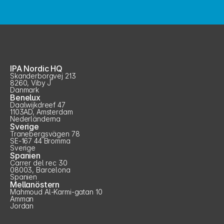
IPA Nordic HQ
Skanderborgvej 213
8260, Viby J
Danmark
Benelux
Daalwijkdreef 47
1103AD, Amsterdam
Nederländerna
Sverige
Tranebergsvägen 78
SE-167 44 Bromma
Sverige
Spanien
Carrer del rec 30
08003, Barcelona
Spanien
Mellanöstern
Mahmoud Al-Karmi-gatan 10
Amman
Jordan