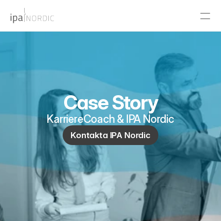
PRODUCT
Design
Case Story
Content
KarriereCoach & IPA Nordic
Publish
Kontakta IPA Nordic
RESOURCES
Blog
Careers