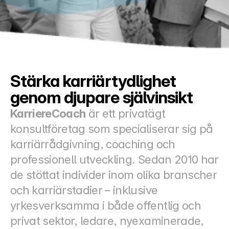
Docs
About
COMMUNITY
Stärka karriärtydlighet 
Join
genom djupare självinsikt
KarriereCoach
 är ett privatägt 
Events
konsultföretag som specialiserar sig på 
karriärrådgivning, coaching och 
Experts
professionell utveckling. Sedan 2010 har 
Priser
de stöttat individer inom olika branscher 
Select Language
Swedish
och karriärstadier – inklusive 
yrkesverksamma i både offentlig och 
privat sektor, ledare, nyexaminerade, 