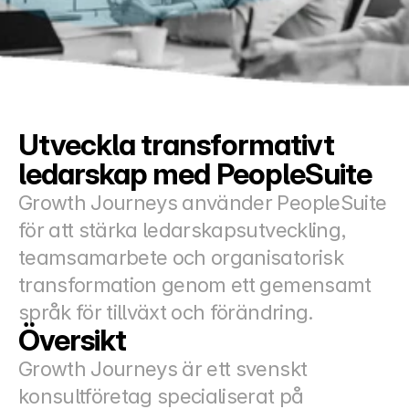
Docs
About
COMMUNITY
Utveckla transformativt 
Join
ledarskap med PeopleSuite
Growth Journeys använder PeopleSuite 
Events
för att stärka ledarskapsutveckling, 
teamsamarbete och organisatorisk 
Experts
transformation genom ett gemensamt 
Priser
språk för tillväxt och förändring.
Select Language
Swedish
Översikt
Growth Journeys är ett svenskt 
konsultföretag specialiserat på 