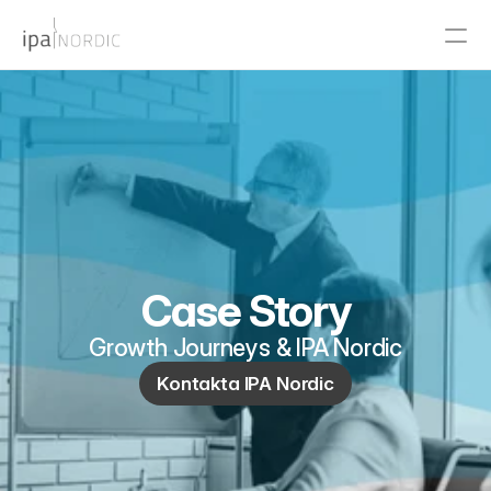
PRODUCT
Design
Content
Publish
Case Story
Growth Journeys & IPA Nordic
RESOURCES
Kontakta IPA Nordic
Blog
Careers