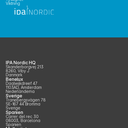
Viktning
IPA Nordic HQ
Skanderborgvej 213
8260, Viby J
Danmark
Benelux
Daalwijkdreef 47
1103AD, Amsterdam
Nederländerna
Sverige
Tranebergsvägen 78
SE-167 44 Bromma
Sverige
Spanien
Carrer del rec 30
08003, Barcelona
Spanien