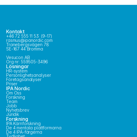
Kontakt
+46 72 555 11 53  (9-17)
rasmus@ipanordic.com
Tranebergsvägen 78
SE-167 44 Bromma
Vesucon AB
Org nr: 559505-3496
Lösningar
HR-system
Personlighetsanalyser
Företagsanalyser
Priser
IPA Nordic
Om Oss
Forskning
Team
Jobb
Nyhetsbrev
Juridik
Forskning
IPA Kärnforskning
De 4 mentala plattformarna
De 4 IPA-färgerna
Tydlighet