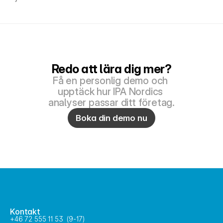
Redo att lära dig mer?
Få en personlig demo och 
upptäck hur IPA Nordics 
analyser passar ditt företag.
Boka din demo nu
Kontakt
+46 72 555 11 53  (9-17)