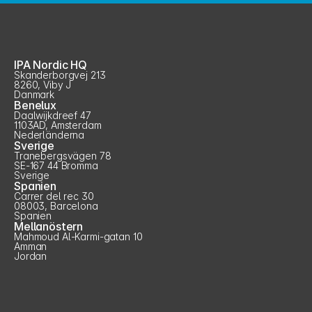
IPA Nordic HQ
Skanderborgvej 213
8260, Viby J
Danmark
Benelux
Daalwijkdreef 47
1103AD, Amsterdam
Nederländerna
Sverige
Tranebergsvägen 78
SE-167 44 Bromma
Sverige
Spanien
Carrer del rec 30
08003, Barcelona
Spanien
Mellanöstern
Mahmoud Al-Karmi-gatan 10
Amman
Jordan